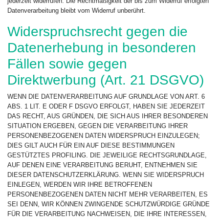
jederzeit widerrufen. Die Rechtmäßigkeit der bis zum Widerruf erfolgten
Datenverarbeitung bleibt vom Widerruf unberührt.
Widerspruchsrecht gegen die
Datenerhebung in besonderen
Fällen sowie gegen
Direktwerbung (Art. 21 DSGVO)
WENN DIE DATENVERARBEITUNG AUF GRUNDLAGE VON ART. 6
ABS. 1 LIT. E ODER F DSGVO ERFOLGT, HABEN SIE JEDERZEIT
DAS RECHT, AUS GRÜNDEN, DIE SICH AUS IHRER BESONDEREN
SITUATION ERGEBEN, GEGEN DIE VERARBEITUNG IHRER
PERSONENBEZOGENEN DATEN WIDERSPRUCH EINZULEGEN;
DIES GILT AUCH FÜR EIN AUF DIESE BESTIMMUNGEN
GESTÜTZTES PROFILING. DIE JEWEILIGE RECHTSGRUNDLAGE,
AUF DENEN EINE VERARBEITUNG BERUHT, ENTNEHMEN SIE
DIESER DATENSCHUTZERKLÄRUNG. WENN SIE WIDERSPRUCH
EINLEGEN, WERDEN WIR IHRE BETROFFENEN
PERSONENBEZOGENEN DATEN NICHT MEHR VERARBEITEN, ES
SEI DENN, WIR KÖNNEN ZWINGENDE SCHUTZWÜRDIGE GRÜNDE
FÜR DIE VERARBEITUNG NACHWEISEN, DIE IHRE INTERESSEN,